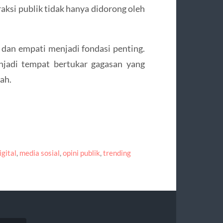
raksi publik tidak hanya didorong oleh
s dan empati menjadi fondasi penting.
njadi tempat bertukar gagasan yang
ah.
igital
,
media sosial
,
opini publik
,
trending