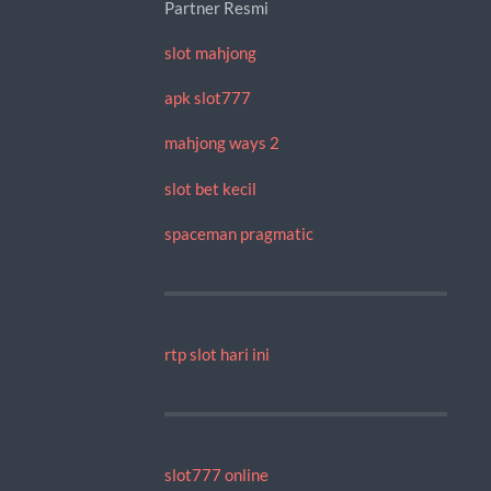
Partner Resmi
slot mahjong
apk slot777
mahjong ways 2
slot bet kecil
spaceman pragmatic
rtp slot hari ini
slot777 online