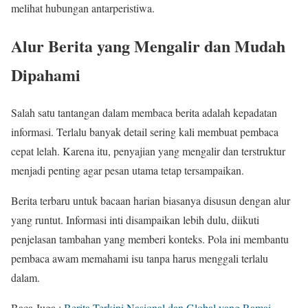
melihat hubungan antarperistiwa.
Alur Berita yang Mengalir dan Mudah
Dipahami
Salah satu tantangan dalam membaca berita adalah kepadatan
informasi. Terlalu banyak detail sering kali membuat pembaca
cepat lelah. Karena itu, penyajian yang mengalir dan terstruktur
menjadi penting agar pesan utama tetap tersampaikan.
Berita terbaru untuk bacaan harian biasanya disusun dengan alur
yang runtut. Informasi inti disampaikan lebih dulu, diikuti
penjelasan tambahan yang memberi konteks. Pola ini membantu
pembaca awam memahami isu tanpa harus menggali terlalu
dalam.
Baca Juga :
Berita Terkini Nasional dan Global yang Ramai