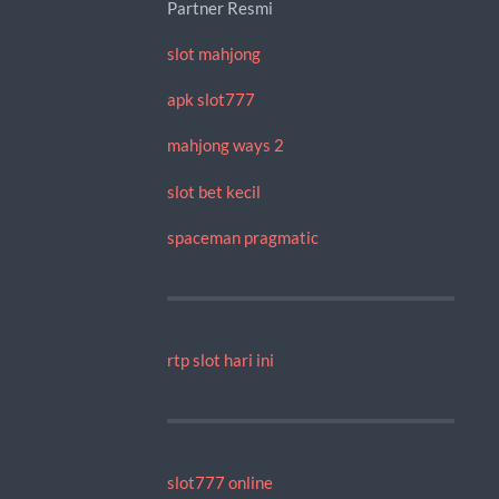
Partner Resmi
slot mahjong
apk slot777
mahjong ways 2
slot bet kecil
spaceman pragmatic
rtp slot hari ini
slot777 online