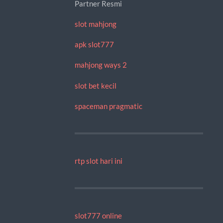
Partner Resmi
slot mahjong
apk slot777
mahjong ways 2
slot bet kecil
spaceman pragmatic
rtp slot hari ini
slot777 online