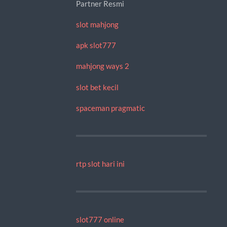
Partner Resmi
slot mahjong
apk slot777
mahjong ways 2
slot bet kecil
spaceman pragmatic
rtp slot hari ini
slot777 online