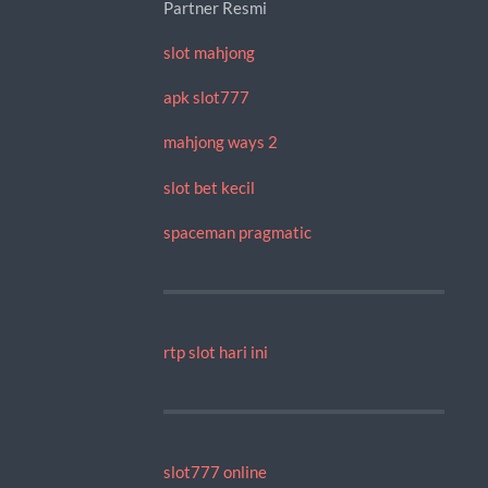
Partner Resmi
slot mahjong
apk slot777
mahjong ways 2
slot bet kecil
spaceman pragmatic
rtp slot hari ini
slot777 online