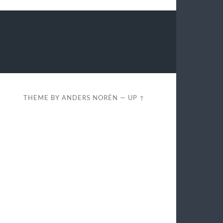
THEME BY
ANDERS NORÉN
—
UP ↑